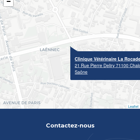
−
Clinique Vétérinaire La Rocad
21 Rue Pierre Deliry 71100 Chal
Saône
Leaflet
Contactez-nous